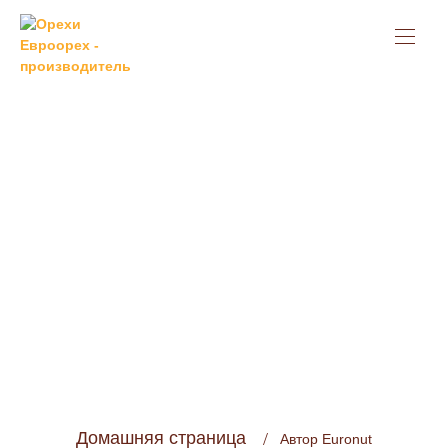
Оптовые Цены На
Орехи И
Сухофрукты В 2026
Году
Домашняя страница
Автор Euronut