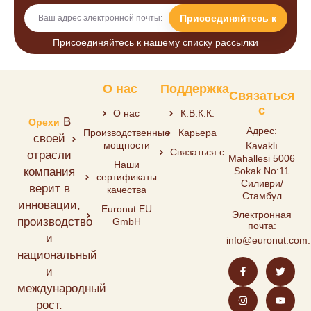
Присоединяйтесь к
Присоединяйтесь к нашему списку рассылки
О нас
Поддержка
Связаться
с
О нас
К.В.К.К.
В
Орехи
Адрес:
Производственные
Карьера
своей
мощности
Kavaklı
Связаться с
отрасли
Mahallesi 5006
Наши
компания
Sokak No:11
сертификаты
Силиври/
верит в
качества
Стамбул
инновации,
Euronut EU
Электронная
производство
GmbH
почта:
и
info@euronut.com.
национальный
и
международный
рост.