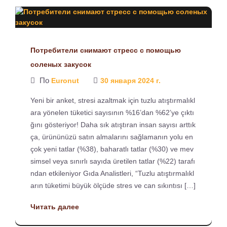
Потребители снимают стресс с помощью
соленых закусок
По
Euronut
30 января 2024 г.
Yeni bir anket, stresi azaltmak için tuzlu atıştırmalıkl
ara yönelen tüketici sayısının %16’dan %62’ye çıktı
ğını gösteriyor! Daha sık atıştıran insan sayısı arttık
ça, ürününüzü satın almalarını sağlamanın yolu en
çok yeni tatlar (%38), baharatlı tatlar (%30) ve mev
simsel veya sınırlı sayıda üretilen tatlar (%22) tarafı
ndan etkileniyor Gıda Analistleri, “Tuzlu atıştırmalıkl
arın tüketimi büyük ölçüde stres ve can sıkıntısı […]
Читать далее