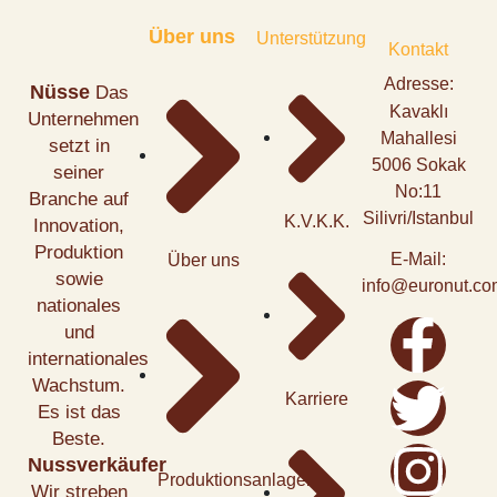
Über uns
Unterstützung
Kontakt
Adresse:
Nüsse
Das
Kavaklı
Unternehmen
Mahallesi
setzt in
5006 Sokak
seiner
No:11
Branche auf
Silivri/Istanbul
K.V.K.K.
Innovation,
Produktion
E-Mail:
Über uns
sowie
info@euronut.com
nationales
und
internationales
Wachstum.
Karriere
Es ist das
Beste.
Nussverkäufer
Produktionsanlagen
Wir streben