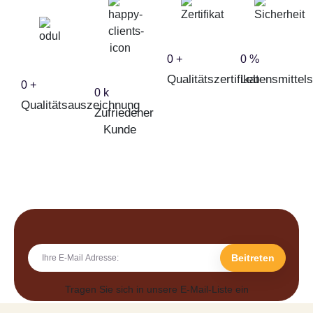
0
+
0
%
Qualitätszertifikat
Lebensmittels
0
+
0
k
Qualitätsauszeichnung
Zufriedener
Kunde
Beitreten
Tragen Sie sich in unsere E-Mail-Liste ein