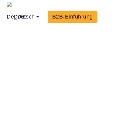
Deutsch
B2B-Einführung
Nüsse Und
026