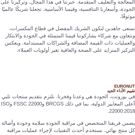
معالجة والتغليف المتقدمة. خبرتنا في هذا المجال، وتركيزنا على
جودة، وأسعارنا التنافسية، وقيمنا الأساسية، تجعلنا شريكًا عالميًا
ثوقًا.
سعى جاهدين لنكون الشريك المفضل في قطاع المكسرات،
تعاون مع شركاء يشاركوننا قيمنا المتمثلة في الجودة والابتكار
لعمليات ذات القيمة المضافة والشراكات المستدامة. ويعكس
تركيز المتزايد على الصحة والعافية تغير أولويات العملاء.
EURONU
ييم الأداء الجيد
 يورونت، الجودة هي وعدنا وفخرنا. نلتزم بتقديم منتجات تلبي
أعلى المعايير الدولية، بما في ذلك BRCGS وFSSC 22000 وISO
22000:201
ضمن فريقنا المتخصص في مراقبة الجودة سلامة وجودة وأصالة
 منتج نهائي. نستخدم أحدث التقنيات لإجراء عمليات مراقبة