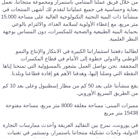
 خلال فريق عملنا المتنامي باستمرار ومجموعة منتجاتنا، نعمل
ناية وحساسية في جميع عملياتنا لنقدم لك أشهى المنتجات في
منشآتنا ذات البنية التحتية التكنولوجية العالية على مساحة 15.000
ر مربع، مع إعطاء الأولوية لسلامة الغذاء، والالتزام بالوعي
ماية البنية الطبيعية والصحية للمكسرات، دون المساس بوجهة
نظر العلمية.
الما دفعتنا استثماراتنا الكبيرة في الابتكار والإنتاج والنمو
لوطني والدولي خطوة إلى الأمام في قطاع المكسرات
مجففة. نحن نواصل العمل بشعور بالمسؤولية التي تمنحنا إياها
نقطة التي وصلنا إليها، وهدفنا الأهم هو إفادة قطاعنا وبلدنا.
يقع منشأتنا على بعد 50 كم من مطار إسطنبول وعلى بعد 10 كم
 الطريق السريع الأوروبي.
مميزات المبنى: مساحة مغلقة 8000 متر مربع، مساحة مفتوحة
15 متر مربع
 يورونت، نمزج بين التقاليد العريقة وأحدث ممارسات التجارة
دولية، ونُحدّث تشكيلة منتجاتنا باستمرار، ونستثمر في تقنيات