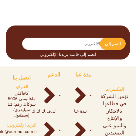
انضم إلى
انضم إلى قائمة بريدنا الإلكتروني
نبذة عنا
الدعم
اتصل بنا
العنوان:
المكسرات
كافاكلي
تؤمن الشركة
ماهاليسي 5006
في قطاعها
سوكاك رقم: 11
سيليفري/
بالابتكار
نبذة عنا
ك.ف.ك.ك.ك
إسطنبول
والإنتاج
والنمو على
البريد الإلكتروني:
info@euronut.com.tr
الصعيدين