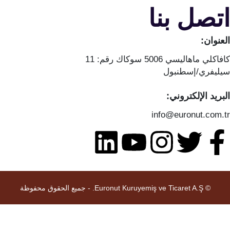
تصل بنا
لعنوان:
فاكلي ماهاليسي 5006 سوكاك رقم: 11
يليفري/إسطنبول
لبريد الإلكتروني:
info@euronut.com.t
© Euronut Kuruyemiş ve Ticaret A.Ş. - جميع الحقوق محفوظة